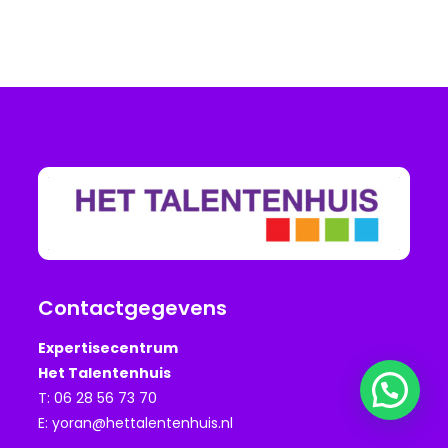
Contactgegevens
Expertisecentrum
Het Talentenhuis
Vragen? Wij beantwoorden ze graag.
T: 06 28 56 73 70
E:
yoran@hettalentenhuis.nl