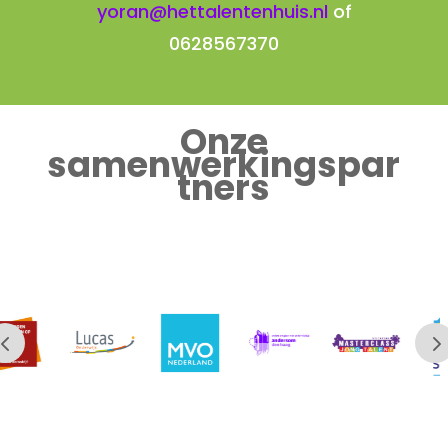
yoran@hettalentenhuis.nl
of
0628567370
Onze
samenwerkingspar
tners