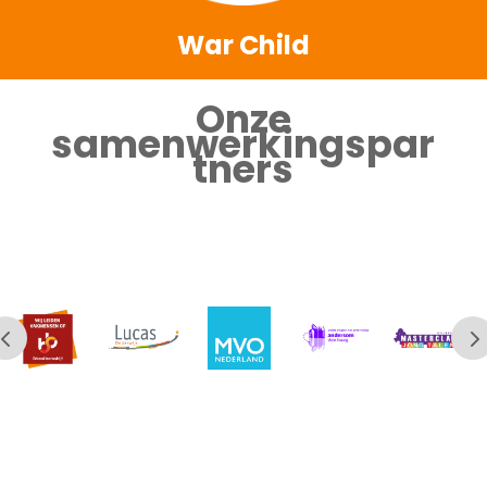
War Child
Onze
samenwerkingspar
tners