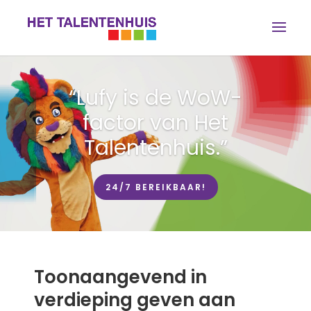
“Omdat alleen het
beste talentonderwijs
goed genoeg is.”
24/7 BEREIKBAAR!
Toonaangevend in
verdieping geven aan