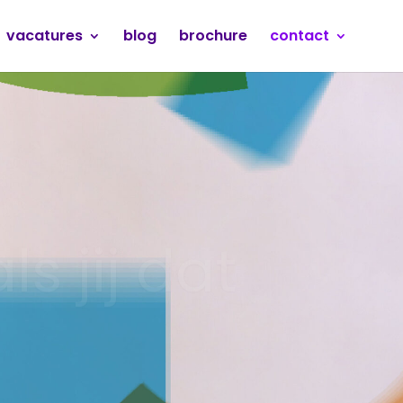
vacatures
blog
brochure
contact
s jij dat