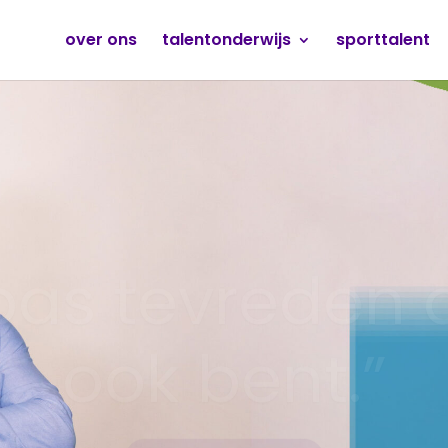
over ons
talentonderwijs
sporttalent
pas tevreden al
ook bent.”
24/7 BEREIKBAAR!