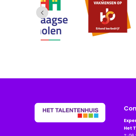
Con
Expe
Het 
T: 06