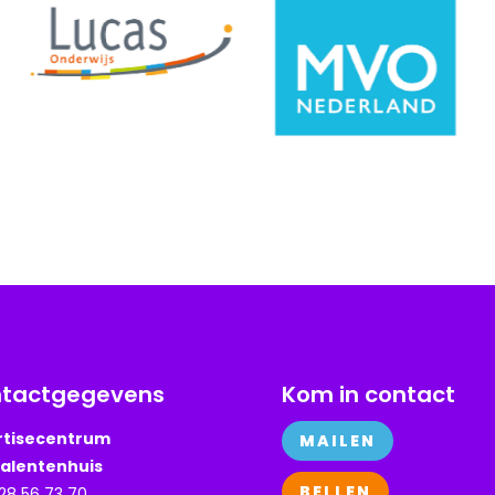
tactgegevens
Kom in contact
rtisecentrum
MAILEN
Talentenhuis
BELLEN
 28 56 73 70