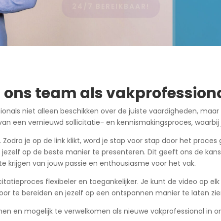
 ons team als vakprofession
sionals niet alleen beschikken over de juiste vaardigheden, maa
 een vernieuwd sollicitatie- en kennismakingsproces, waarbij je
Zodra je op de link klikt, word je stap voor stap door het proces
zelf op de beste manier te presenteren. Dit geeft ons de kans o
e krijgen van jouw passie en enthousiasme voor het vak.
itatieproces flexibeler en toegankelijker. Je kunt de video o
voor te bereiden en jezelf op een ontspannen manier te laten zie
ennen en mogelijk te verwelkomen als nieuwe vakprofessional in 