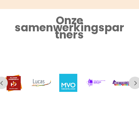
Onze
samenwerkingspar
tners